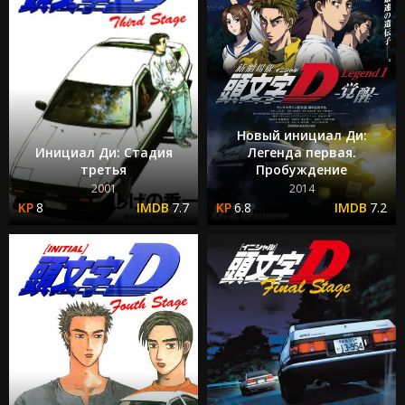
Новый инициал Ди:
Инициал Ди: Стадия
Легенда первая.
третья
Пробуждение
2001
2014
8
7.7
6.8
7.2