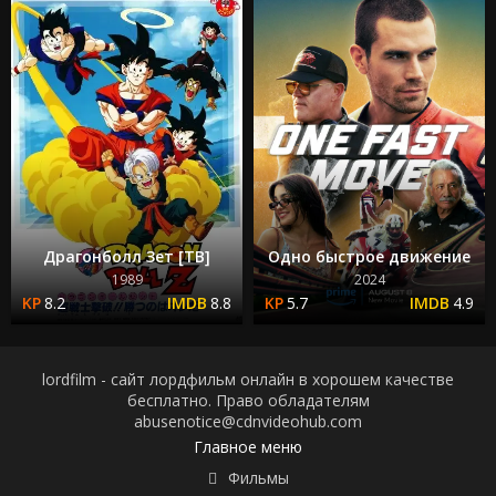
Драгонболл Зет [ТВ]
Одно быстрое движение
1989
2024
8.2
8.8
5.7
4.9
lordfilm - сайт лордфильм онлайн в хорошем качестве
бесплатно. Право обладателям
abusenotice@cdnvideohub.com
Главное меню
Фильмы