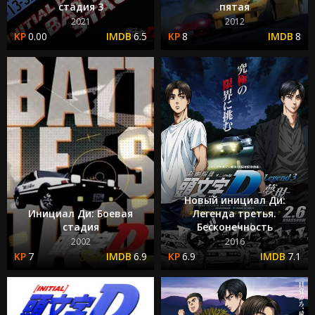
стадия 3
пятая
2021
2012
0.00
6.5
8
8
Новый инициал Ди:
Инициал Ди: Боевая
Легенда третья.
стадия
Бесконечность
2002
2016
7
6.9
6.9
7.1