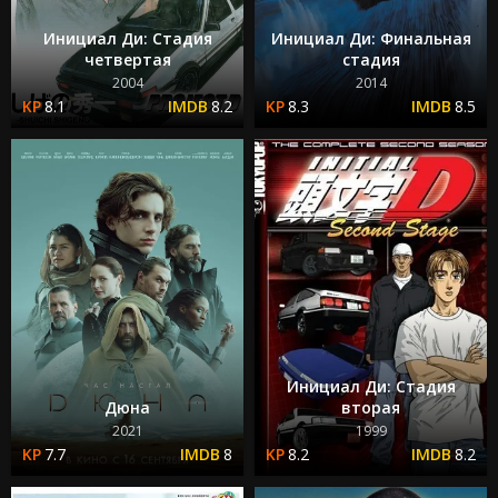
Инициал Ди: Стадия
Инициал Ди: Финальная
четвертая
стадия
2004
2014
8.1
8.2
8.3
8.5
Инициал Ди: Стадия
Дюна
вторая
2021
1999
7.7
8
8.2
8.2