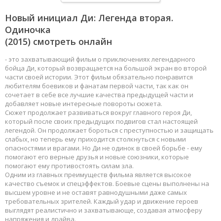
Новый инициал Ди: Легенда вторая.
Одиночка
(2015) смотреть онлайн
- это захватывающий фильм о приключениях легендарного
бойца Ди, который возвращается на большой экран во второй
части своей истории. Этот фильм обязательно понравится
любителям боевиков и фанатам первой части, так как он
сочетает в себе все лучшие качества предыдущей части и
добавляет новые интересные повороты сюжета.
Сюжет продолжает развиваться вокруг главного героя Ди,
который после своих предыдущих подвигов стал настоящей
легендой. Он продолжает бороться с преступностью и защищать
слабых, но теперь ему приходится столкнуться с новыми
опасностями и врагами. Но Ди не одинок в своей борьбе - ему
помогают его верные друзья и новые союзники, которые
помогают ему противостоять силам зла.
Одним из главных преимуществ фильма является высокое
качество съемок и спецэффектов. Боевые сцены выполнены на
высшем уровне и не оставят равнодушными даже самых
требовательных зрителей. Каждый удар и движение героев
выглядят реалистично и захватывающе, создавая атмосферу
напряжения и драйва.