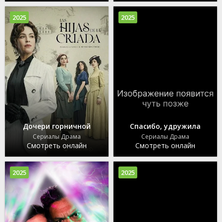
2025
2025
Дочери горничной
Спасибо, удружила
Сериалы Драма
Сериалы Драма
Смотреть онлайн
Смотреть онлайн
2025
2025