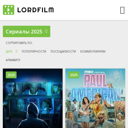
Сериалы 2025
ДАТЕ
ПОПУЛЯРНОСТИ
ПОСЕЩАЕМОСТИ
КОММЕНТАРИЯМ
АЛФАВИТУ
2025
2025