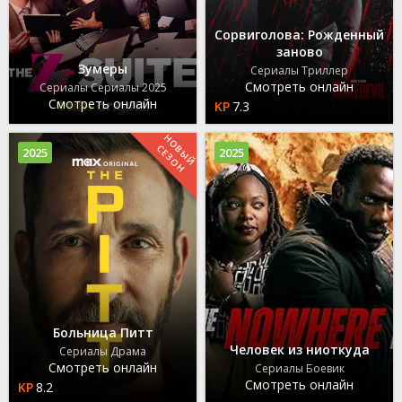
Сорвиголова: Рожденный
заново
Зумеры
Сериалы Триллер
Смотреть онлайн
Сериалы Сериалы 2025
Смотреть онлайн
7.3
НОВЫЙ
СЕЗОН
2025
2025
Больница Питт
Человек из ниоткуда
Сериалы Драма
Смотреть онлайн
Сериалы Боевик
Смотреть онлайн
8.2