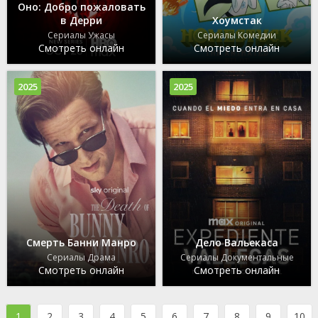
Оно: Добро пожаловать
в Дерри
Хоумстак
Сериалы Ужасы
Сериалы Комедии
Смотреть онлайн
Смотреть онлайн
2025
2025
Смерть Банни Манро
Дело Вальекаса
Сериалы Драма
Сериалы Документальные
Смотреть онлайн
Смотреть онлайн
1
2
3
4
5
6
7
8
9
10