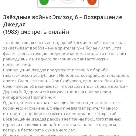
2
0
Звёздные войны: Эпизод 6 – Возвращение
Джедая
(1983) смотреть онлайн
- завершающая часть легендарной космической саги, которая
захватывает воображение зрителей уже более 40 лет. Этот
фильм стал настоящим шедевром кинематографа и не оставит
равнодушным ни одного поклонника фантастических
приключений.
Возвращение Джедая продолжает историю о борьбе
галактической республики с Империей, которая достигла своего
апогея. Главные герои – Люк Скайуокер, принцесса Лея и Хан
Соло – вновь объединяются, чтобы сразиться с новым врагом –
Дартом Вейдером и его могущественным повелителем –
императором Палпатином.
Однако, помимо захватывающих боевых сцен и эффектных
космических сражений, фильм предлагает зрителям много
интересных поворотов сюжета и неожиданных открытий.
Возвращение Джедая раскрывает тайны прошлого главных
героев и позволяет им найти ответы на важные вопросы,
которые беспокоят их уже много лет.
Одним из главных преимуществ этого фильма является его