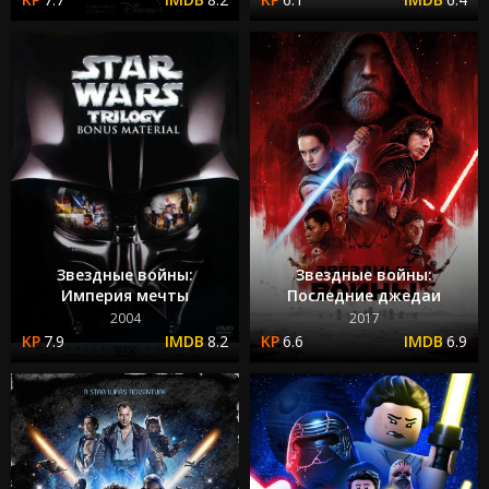
Звездные войны:
Звездные войны:
Империя мечты
Последние джедаи
2004
2017
7.9
8.2
6.6
6.9