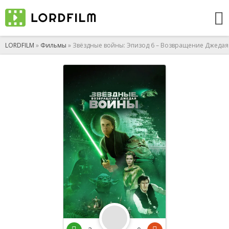
LORDFILM
»
Фильмы
» Звёздные войны: Эпизод 6 – Возвращение Джедая