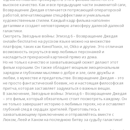
высокое качество. Как и все предыдущие части знаменитой саги,
Возвращение Джедая отличается потрясающей операторской
работой, впечатляющими спецэффектами и уникальным
художественным стилем. Каждый кадр фильма наполнен
деталями и создает неповторимую атмосферу далекой-далекой
галактики.
Смотреть Звёздные войны: Эпизод 6 – Возвращение Джедая
онлайн бесплатно на русском языке можно на множестве
платформ, таких как КиноПоиск, ivi, Okko и другие. Это отличная
возможность окунуться в мир любимых персонажей и
насладиться прекрасной картиной прямо из дома.
Но не только качество и захватывающий сюжет делают этот
фильм хорошим. Он также обладает мощным эмоциональным
зарядом и глубокими мыслями о добре и зле, силе дружбы и
любви, о мужестве и предательстве. Возвращение Джедая – это
не просто фантастический боевик, но и настоящая философская
притча, которая заставляет задуматься о важных вещах.
В заключение, Звёздные войны: Эпизод 6 – Возвращение Джедая
– это фильм, который обязательно стоит посмотреть каждому. Он
не только завершает историю о любимых героях, но и оставляет
глубокий след в сердцах зрителей. Приготовьтесь к
захватывающему приключению и отправляйтесь вместе с
Люком, Леей и Ханом на последнюю битву за судьбу галактики!