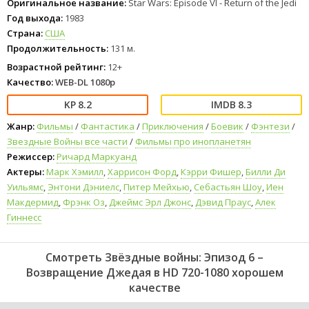
Оригинальное название:
Star Wars: Episode VI - Return of the Jedi
Год выхода:
1983
Страна:
США
Продолжительность:
131 м.
Возрастной рейтинг:
12+
Качество:
WEB-DL 1080p
8.2
8.3
Жанр:
Фильмы
/
Фантастика
/
Приключения
/
Боевик
/
Фэнтези
/
Звездные Войны все части
/
Фильмы про инопланетян
Режиссер:
Ричард Маркуанд
Актеры:
Марк Хэмилл
,
Харрисон Форд
,
Кэрри Фишер
,
Билли Ди
Уильямс
,
Энтони Дэниелс
,
Питер Мейхью
,
Себастьян Шоу
,
Иен
Макдермид
,
Фрэнк Оз
,
Джеймс Эрл Джонс
,
Дэвид Праус
,
Алек
Гиннесс
Смотреть Звёздные войны: Эпизод 6 –
Возвращение Джедая в HD 720-1080 хорошем
качестве