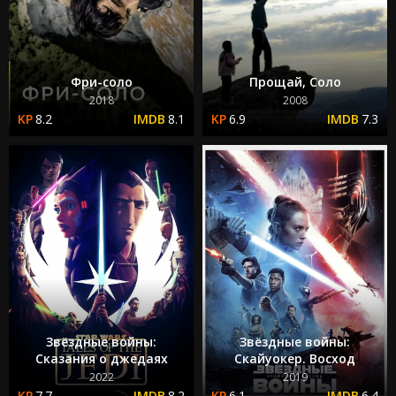
Фри-соло
Прощай, Соло
2018
2008
8.2
8.1
6.9
7.3
Звёздные войны:
Звёздные войны:
Сказания о джедаях
Скайуокер. Восход
2022
2019
7.7
8.2
6.1
6.4