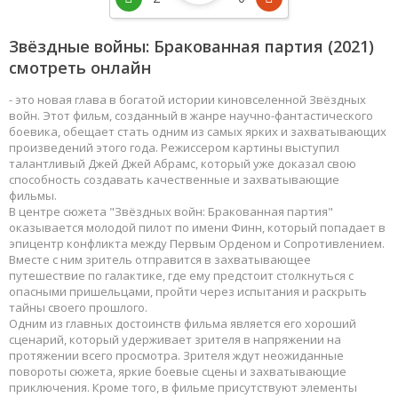
Звёздные войны: Бракованная партия
(2021)
смотреть онлайн
- это новая глава в богатой истории киновселенной Звёздных
войн. Этот фильм, созданный в жанре научно-фантастического
боевика, обещает стать одним из самых ярких и захватывающих
произведений этого года. Режиссером картины выступил
талантливый Джей Джей Абрамс, который уже доказал свою
способность создавать качественные и захватывающие
фильмы.
В центре сюжета "Звёздных войн: Бракованная партия"
оказывается молодой пилот по имени Финн, который попадает в
эпицентр конфликта между Первым Орденом и Сопротивлением.
Вместе с ним зритель отправится в захватывающее
путешествие по галактике, где ему предстоит столкнуться с
опасными пришельцами, пройти через испытания и раскрыть
тайны своего прошлого.
Одним из главных достоинств фильма является его хороший
сценарий, который удерживает зрителя в напряжении на
протяжении всего просмотра. Зрителя ждут неожиданные
повороты сюжета, яркие боевые сцены и захватывающие
приключения. Кроме того, в фильме присутствуют элементы