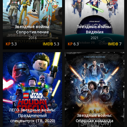
Звездные войны:
Звёздные войны:
Сопротивление
Видения
2018
2021
5.3
5.3
6.3
7
ЛЕГО Звездные войны:
Праздничный
Звездные войны:
спецвыпуск (ТВ, 2020)
Опорная команда
2020
2024