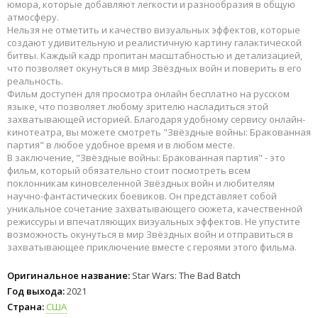
юмора, которые добавляют легкости и разнообразия в общую
атмосферу.
Нельзя не отметить и качество визуальных эффектов, которые
создают удивительную и реалистичную картину галактической
битвы. Каждый кадр пропитан масштабностью и детализацией,
что позволяет окунуться в мир Звёздных войн и поверить в его
реальность.
Фильм доступен для просмотра онлайн бесплатно на русском
языке, что позволяет любому зрителю насладиться этой
захватывающей историей. Благодаря удобному сервису онлайн-
кинотеатра, вы можете смотреть "Звёздные войны: Бракованная
партия" в любое удобное время и в любом месте.
В заключение, "Звёздные войны: Бракованная партия" - это
фильм, который обязательно стоит посмотреть всем
поклонникам киновселенной Звёздных войн и любителям
научно-фантастических боевиков. Он представляет собой
уникальное сочетание захватывающего сюжета, качественной
режиссуры и впечатляющих визуальных эффектов. Не упустите
возможность окунуться в мир Звёздных войн и отправиться в
захватывающее приключение вместе с героями этого фильма.
Оригинальное название:
Star Wars: The Bad Batch
Год выхода:
2021
Страна:
США