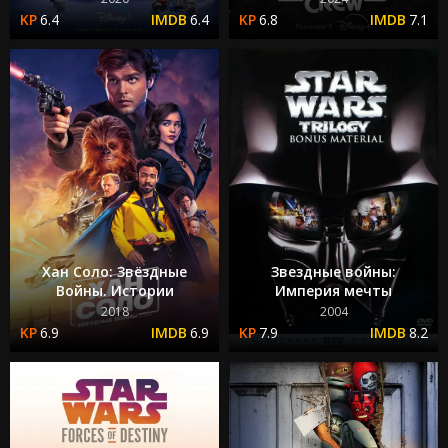
6.4
6.4
6.8
7.1
Хан Соло: Звёздные
Звездные войны:
Войны. Истории
Империя мечты
2018
2004
6.9
6.9
7.9
8.2