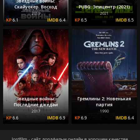
Звёздные войны:
Скайуокер. Восход
PUBG: Эпицентр (2021)
2019
2021
6.1
6.4
6.5
6.5
Звездные войны:
Гремлины 2: Новенькая
Последние джедаи
партия
2017
1990
6.6
6.9
6.9
6.4
lordfilm - сайт лордфильм онлайн в хорошем качестве