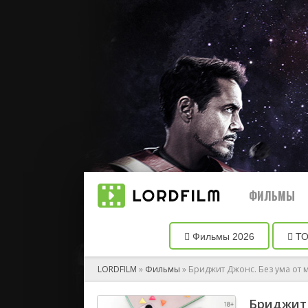
ФИЛЬМЫ
Фильмы 2026
ТО
Все филь
LORDFILM
»
Фильмы
» Бриджит Джонс. Без ума от
Биографи
Бриджит 