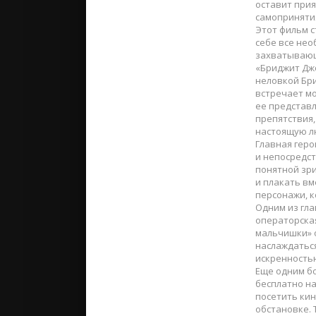
оставит прия
самоприняти
Этот фильм с
себе все нео
захватывающ
«Бриджит Джо
неловкой Бри
встречает м
ее представл
препятствия
настоящую л
Главная геро
и непосредст
понятной зри
и плакать вм
персонажи, 
Одним из гла
операторская
мальчишки» о
наслаждатьс
искренность
Еще одним б
бесплатно на
посетить ки
обстановке.