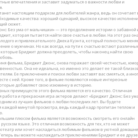
тные впечатления и заставит задуматься о важности любви и
я.
танет настоящим подарком для любителей жанра, ведь он сочетает 
бходимые качества: хороший сценарий, высокое качество исполнени
ий сюжет.
нс: Без ума от мальчишки» — это продолжение истории о забавной 
джит, которая пытается найти свое счастье в любви. На этот раз он
олодого и привлекательного Джека Куэнта, который полностью меня
ение о мужчинах. Но как всегда, на пути к счастью встают различны
, которые Бриджит должна преодолеть, чтобы наконец найти свою
юбовь.
иня фильма, Бриджит Джонс, снова поражает своей честностью, юмо
венностью. Она не идеальна, но именно это делает ее такой близко
телям. Ее приключения и поиски любви заставят вас смеяться, а ино
есте с ней. Кроме того, в фильме появляются новые интересные
которые добавляют свою изюминку в историю.
вных преимуществ этого фильма является его качество. Отличная
 работа и прекрасная игра актеров делают «Бриджит Джонс: Без ума
дним из лучших фильмов о любви последних лет. Вы будете
я каждой минутой просмотра, ведь каждый кадр пропитан теплом и
ю.
ольшим плюсом фильма является возможность смотреть его онлайн
 русском языке. Это отличная возможность для тех, кто не может
нотеатр или хочет насладиться любимым фильмом в уютной домашн
 Теперь вы можете наслаждаться приключениями Бриджит и ее друзе