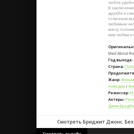
любое удобн
В заключение
дружбе и сам
отличным вы
любимым чело
массу положи
мир любви и 
Оригинальн
Mad About th
Год выхода:
Страна:
США
Продолжите
Жанр:
Филь
комедии
/
Фи
Режиссер:
М
Актеры:
Рен
Джим Бродбе
Смотреть Бриджит Джонс. Без 
Смотреть онлайн