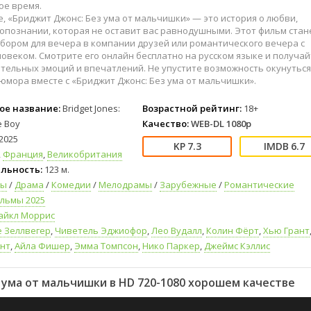
ое время.
, «Бриджит Джонс: Без ума от мальчишки» — это история о любви,
опознании, которая не оставит вас равнодушными. Этот фильм стан
бором для вечера в компании друзей или романтического вечера с
веком. Смотрите его онлайн бесплатно на русском языке и получай
тельных эмоций и впечатлений. Не упустите возможность окунуться
юмора вместе с «Бриджит Джонс: Без ума от мальчишки».
ое название:
Bridget Jones:
Возрастной рейтинг:
18+
e Boy
Качество:
WEB-DL 1080p
2025
7.3
6.7
,
Франция
,
Великобритания
льность:
123 м.
мы
/
Драма
/
Комедии
/
Мелодрамы
/
Зарубежные
/
Романтические
льмы 2025
айкл Моррис
е Зеллвегер
,
Чиветель Эджиофор
,
Лео Вудалл
,
Колин Фёрт
,
Хью Грант
нт
,
Айла Фишер
,
Эмма Томпсон
,
Нико Паркер
,
Джеймс Кэллис
ума от мальчишки в HD 720-1080 хорошем качестве