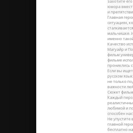
захотите его
юмора вмест
и препятстви
Главная геро
ситуациях, к
сталкиваетс
мальчишке. И
именно тако
Качество ис
Магуайр и По
фильм униве
фильме испол
прониклись 
Если вы ище
русском язык
не только по
важности лю
Сюжет фильма
Каждый перс
реалистичным
любимой и п
способен на
Не упустите 
главной геро
бесплатно на