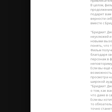
привлекател
В целом, фил
продолжение 
подарит вам 
верности себ
вместе с Бри
"Бриджит Джо
неуклюжей и 
новыми вызо
понять, что 
Фильм получ
благодаря св
персонаж в 
неповториму
Если вы ещё 
возможность 
просмотра на
широкой ауд
"Бриджит Джо
о том, как в
что даже в с
Если вы хоти
то обязатель
точно станет