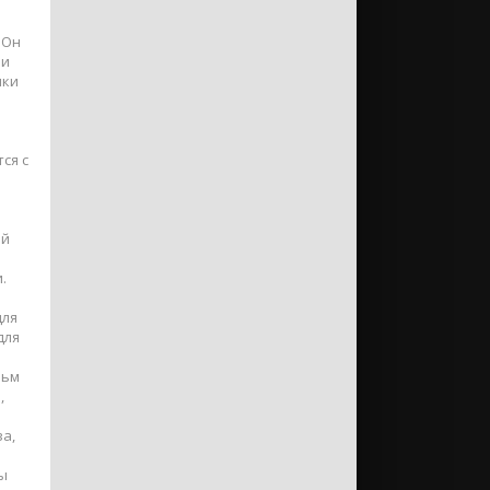
 Он
 и
ики
ся с
ый
.
для
для
льм
,
а,
ы