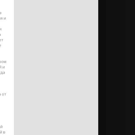
в
я и
и
а
ет
е
ром
й и
гда
 от
ей
й в