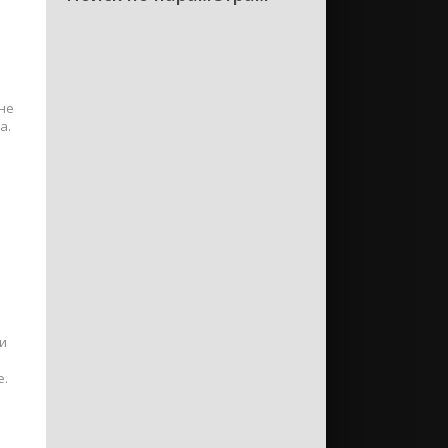
и
не
а.
Фильмы
Сериалы
Мультфильмы
Аниме
 и
е.
е