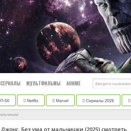
СЕРИАЛЫ
МУЛЬТФИЛЬМЫ
АНИМЕ
П-50
Netflix
Marvel
Сериалы 2026
мы
Комедии
 мальчишки
Криминал
Фильмы 2020
ческие
Мелодрамы
Фильмы 2021
Джонс. Без ума от мальчишки
(2025) смотреть