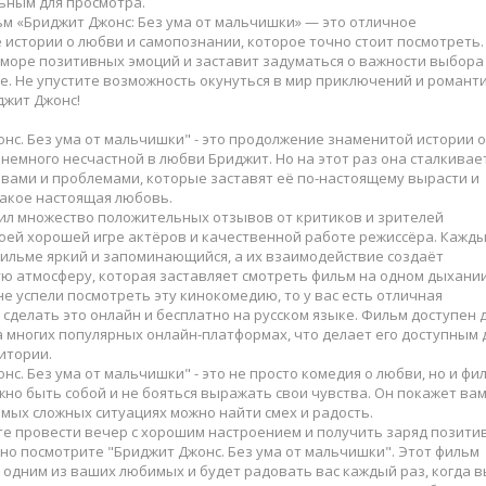
ьным для просмотра.
ьм «Бриджит Джонс: Без ума от мальчишки» — это отличное
истории о любви и самопознании, которое точно стоит посмотреть.
море позитивных эмоций и заставит задуматься о важности выбора
е. Не упустите возможность окунуться в мир приключений и романт
джит Джонс!
нс. Без ума от мальчишки" - это продолжение знаменитой истории о
немного несчастной в любви Бриджит. Но на этот раз она сталкивает
вами и проблемами, которые заставят её по-настоящему вырасти и
такое настоящая любовь.
ил множество положительных отзывов от критиков и зрителей
оей хорошей игре актёров и качественной работе режиссёра. Кажд
фильме яркий и запоминающийся, а их взаимодействие создаёт
ю атмосферу, которая заставляет смотреть фильм на одном дыхании
не успели посмотреть эту кинокомедию, то у вас есть отличная
сделать это онлайн и бесплатно на русском языке. Фильм доступен 
 многих популярных онлайн-платформах, что делает его доступным 
итории.
нс. Без ума от мальчишки" - это не просто комедия о любви, но и фи
ажно быть собой и не бояться выражать свои чувства. Он покажет вам
амых сложных ситуациях можно найти смех и радость.
те провести вечер с хорошим настроением и получить заряд позитив
но посмотрите "Бриджит Джонс. Без ума от мальчишки". Этот фильм
 одним из ваших любимых и будет радовать вас каждый раз, когда в