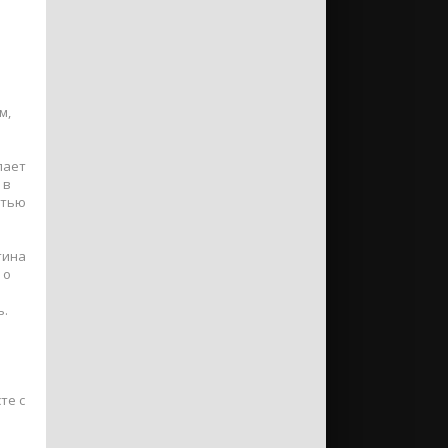
м,
лает
 в
стью
тина
 о
ь.
те с