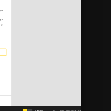
ет
те
 в
,
Свет