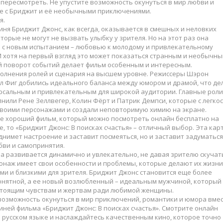
 пересмотреть. Не упустите возможность окунуться в мир любви и
е с Бриджит и её необычными приключениями.
я.
иня Бриджит Джонс, как всегда, оказывается в смешных и неловких
оторые не могут не вызвать улыбку у зрителя. Но на этот раз она
я с новым испытанием – любовью к молодому и привлекательному
 хотя на первый взгляд это может показаться странным и необычны
й поворот событий делает фильм особенным и интересным.
полнения ролей и сценария на высшем уровне. Режиссеры Шэрон
л Фиг добились идеального баланса между юмором и драмой, что де
рсальным и привлекательным для широкой аудитории. Главные роли
нили Рене Зеллвегер, Колин Фёрт и Патрик Демпси, которые с легко
своими персонажами и создали неповторимую химию на экране.
те хороший фильм, который можно посмотреть онлайн бесплатно на
е, то «Бриджит Джонс: В поисках счастья» – отличный выбор. Эта кар
днимет настроение и заставит посмеяться, но и заставит задуматься
бви и самопринятия.
 развивается динамично и увлекательно, не давая зрителю скучат
онаж имеет свои особенности и проблемы, которые делают их жизни
и и близкими для зрителя. Бриджит Джонс становится еще более
онятной, а ее новый возлюбленный – идеальным мужчиной, который
стоящим чувствам и жертвам ради любимой женщины.
возможность окунуться в мир приключений, романтики и юмора вмес
иней фильма «Бриджит Джонс: В поисках счастья». Смотрите онлайн
 русском языке и наслаждайтесь качественным кино, которое точно