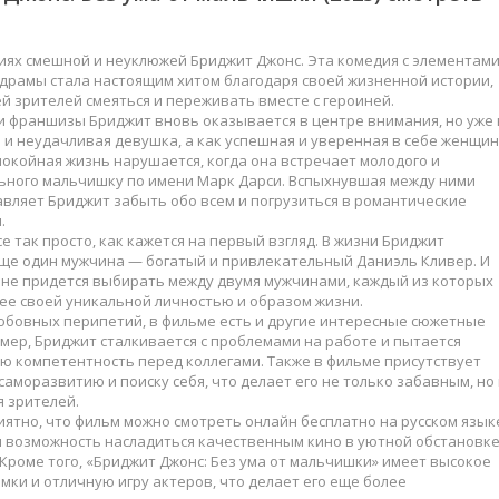
Мюзикл
Фильмы 2022
Приключения
Фильмы 2023
иях смешной и неуклюжей Бриджит Джонс. Эта комедия с элементам
Семейные
Фильмы 2024
драмы стала настоящим хитом благодаря своей жизненной истории,
альные
Триллеры
Фильмы 2025
 зрителей смеяться и переживать вместе с героиней.
ы
Ужасы
Фильмы 2026
и франшизы Бриджит вновь оказывается в центре внимания, но уже 
 и неудачливая девушка, а как успешная и уверенная в себе женщин
Фантастика
покойная жизнь нарушается, когда она встречает молодого и
ские
Фэнтези
ьного мальчишку по имени Марк Дарси. Вспыхнувшая между ними
авляет Бриджит забыть обо всем и погрузиться в романтические
етражки
Мультсериалы
.
 ТВ
се так просто, как кажется на первый взгляд. В жизни Бриджит
еще один мужчина — богатый и привлекательный Даниэль Кливер. И
ине придется выбирать между двумя мужчинами, каждый из которых
ее своей уникальной личностью и образом жизни.
юбовных перипетий, в фильме есть и другие интересные сюжетные
мер, Бриджит сталкивается с проблемами на работе и пытается
ю компетентность перед коллегами. Также в фильме присутствует
саморазвитию и поиску себя, что делает его не только забавным, но
 зрителей.
ятно, что фильм можно смотреть онлайн бесплатно на русском язык
я возможность насладиться качественным кино в уютной обстановк
 Кроме того, «Бриджит Джонс: Без ума от мальчишки» имеет высокое
мки и отличную игру актеров, что делает его еще более