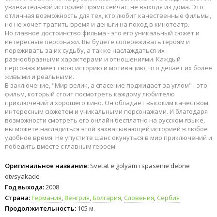
увлекательной историей прямо сейчас, не выходя из дома. Это
отличная возможность для тех, кто любит качественные фильмы,
но не хочет тратить время и деньги на поход в кинотеатр.
Но главное достоинство фильма - это его уникальный сюжет и
интересные персонажи. Вы будете сопереживать героям и
переживать за их судьбу, а также наслаждаться их
разнообразными характерами и отношениями. Каждый
персонаж имеет свою историю и мотивацию, что делает их более
живыми и реальными.
В заключение, "Мир велик, а спасение поджидает за углом" - это
фильм, который стоит посмотреть каждому любителю
приключений и хорошего кино. Он обладает высоким качеством,
интересным сюжетом и уникальными персонажами. И благодаря
возможности смотреть его онлайн бесплатно на русском языке,
вы можете насладиться этой захватывающей историей в любое
удобное время. Не упустите шанс окунуться в мир приключений и
победить вместе с главным героем!
Оригинальное название:
Svetat e golyam i spasenie debne
otvsyakade
Год выхода:
2008
Страна:
Германия
,
Венгрия
,
Болгария
,
Словения
,
Сербия
Продолжительность:
105 м.