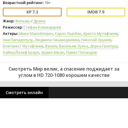
Возрастной рейтинг:
16+
7.3
7.9
Жанр:
Фильмы
/
Драма
Режиссер:
Стефан Командарев
Актеры:
Мики Манойлович
,
Карло Льюбек
,
Христо Мутафчиев
,
Ана Пападопулу
,
Людмила Чешмеджиева
,
Николай Урумов
,
Благовест Мутафчиев
,
Василь Васильев-Зуека
,
Дорка Гриллуш
,
Хайнц-Йозеф Браун
,
Эрден Алкан
,
Павел Попандов
Смотреть Мир велик, а спасение поджидает за
углом в HD 720-1080 хорошем качестве
Смотреть онлайн