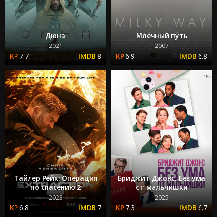
Дюна
Млечный путь
2021
2007
7.7
8
6.9
6.8
Тайлер Рейк: Операция
Бриджит Джонс. Без ума
по спасению 2
от мальчишки
2023
2025
6.8
7
7.3
6.7