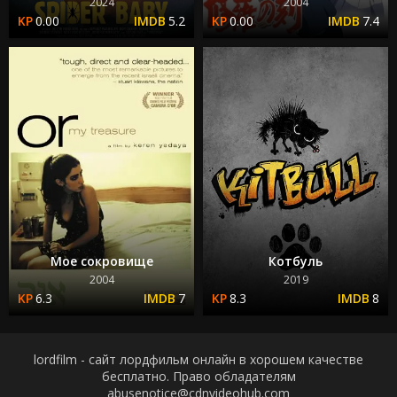
2024
2004
0.00
5.2
0.00
7.4
Мое сокровище
Котбуль
2004
2019
6.3
7
8.3
8
lordfilm - сайт лордфильм онлайн в хорошем качестве
бесплатно. Право обладателям
abusenotice@cdnvideohub.com