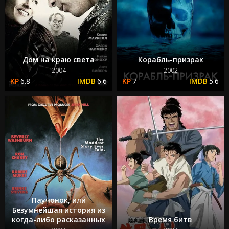
Дом на краю света
Корабль-призрак
2004
2002
6.8
6.6
7
5.6
Паучонок, или
Безумнейшая история из
когда-либо расказанных
Время битв