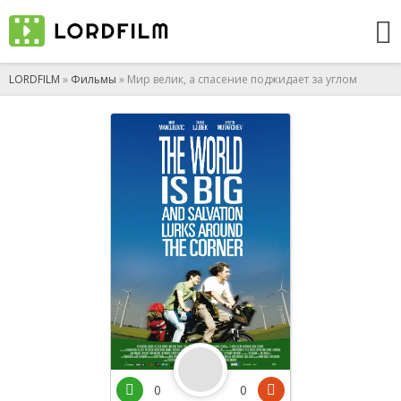
LORDFILM
»
Фильмы
» Мир велик, а спасение поджидает за углом
0
0