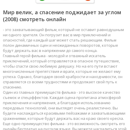
Мир велик, а спасение поджидает за углом
(2008) смотреть онлайн
- это захватывающий фильм, который не оставит равнодушным
ни одного зрителя. Он погрузит вас в мир приключений и
опасностей, где каждый шаг может стать решающим. Фильм
полон динамичных сцен и неожиданных поворотов, которые
будут держать вас в напряжении до самого конца.
Главный герой фильма - молодой и отважный искатель
приключений, который отправляется в опасное путешествие,
чтобы спасти свою любимую девушку. Но на его пути встают
многочисленные препятствия и враги, которые не желают ему
успеха. Однако, благодаря своей храбрости и находчивости, он
справляется со всеми трудностями и продолжает свой путь к
спасению.
Один из главных преимуществ фильма - это высокое качество
съемок и спецэффектов. Каждая сцена пропитана атмосферой
приключения и напряжения, а благодаря использованию
передовых технологий, они выглядят очень реалистично. Вы
будете наслаждаться красивыми пейзажами и захватывающими
сражениями, которые будут держать вас на краю своего кресла.
Еще одно преимущество фильма - это возможность смотреть его
онлайн бесплатно на русском языке. Вы можете насладиться этой